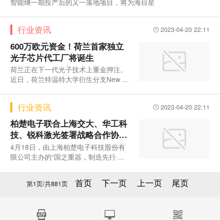
智能继一期投产后的又一落地项目，将为海目星
行业资讯
2023-04-20 22:11
600万欧元资金！荷兰首家独立
光子芯片代工厂将诞生
荷兰正在下一代光子技术上重金押注。
近日，荷兰特温特大学衍生分支New Or
igin宣布斩获600万欧元资金，投资
行业资讯
2023-04-20 22:11
柏楚电子联合上海交大、华工科
技、锐科激光签署战略合作协议
推动高端激光制造产业
4月18日，由上海柏楚电子科技股份有
限公司主办的“国之重器，制造先行·交
大－华工－锐科－柏楚联合签约仪
首页
下一页
上一页
尾页
第
1
页/共
881
页