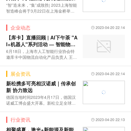
“智”造未来，“集”成致胜| 2023上海智能
智造峰会将于3月22日在上海金桥举办3
月22日，由上海市浦东新区科技和经济
委员会、上海金桥经济技术开发区管委
企业动态
2023-04-20 22:14
会指导，机器人在线（上海库茂机器人
股份有限公司）主办的2023
【库卡】直播回顾 | AI下午茶 "A
I+机器人"系列活动 — 智能物流
机器人应用探讨
6月18日，上海市人工智能行业协会特
邀库卡中国物流自动化产品负责人 王风
彬先生做客直播间，从全球化服务、移
动机器人产品、应用场景三方面做了
展会资讯
2023-04-20 22:14
《共探工业移动机器人的全球化之路》
的主题分享，以下为王风彬先生直播
新松携多可亮相汉诺威｜传承创
新 协力致远
德国当地时间2023年4月17日，德国汉
诺威工博会盛大开幕。新松立足全球视
野、紧扣应用需求，甄选具备国际竞
行业资讯
2023-04-20 22:13
相聚盛夏，激光+新能源及新能