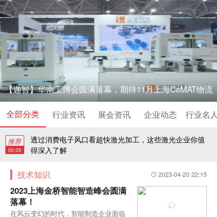
【迦智】华南工博会圆满落幕，期待11月上海CeMAT物流
全部分类
展再相聚！
行业资讯
展会资讯
企业动态
行业名
透过消费电子风口看超快激光加工，这些激光企业你值
推荐
得深入了解
00:00
技术知识
2023-04-20 22:15
2023上海金桥智能智造峰会圆满
落幕！
在风云变幻的时代，智能制造企业面临