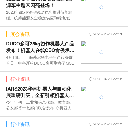
源车主题区闪亮登场！
2023年政府报告提出“稳步推进节能降
碳。统筹能源安全稳定供应和绿色低碳
发展，科学有序推进碳达峰碳中和。
展会资讯
2023-04-20 22:13
DUCO多可25kg协作机器人产品
发布！机器人在线CEO俞俊承：
协作机器人可代替工业机器人！
4月13日，上海慕尼黑电子生产设备展
首日，中科新松DUCO多可举办了GCR
25协作机器人新品推介会，作为国内首
款
行业资讯
2023-04-20 22:12
IARS2023华南机器人与自动化
展重磅升级，全新引领机器人
+电子制造行业突围新风向
今年年初，工业和信息化部、教育部、
公安部等十七部门联合发布《“机器人
﹢”应用行动实施方案》，提出了20
行业资讯
2023-04-20 22:12