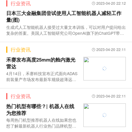
行业资讯
2023-04-20 22:12
理大模型、视觉大模型、跨模态大模型、生物计算大模型，行业大
模型以及配套的工具平台等，其中蕴含了大量我们自主创新的并已
日本三大金融集团尝试使用人工智能机器人减轻工作
在大规模产业应用中得到验证的技术。”<bR> 作为“文心”大
量(图)
家族的一员，运用人工智能算法，文心一言已经学习吸收了超过万
生成式人工智能机器人接受过大量文本训练，可以对用户提问给出
亿知识，具备了强大的
复杂的答案。美国人工智能研究公司OpenAI旗下的ChatGPT带动
了这一趋势的高速发展，目前ChatGPT已拥有超过1亿用户。<bR
> 三菱日联金融集团将于今年夏天开始使用聊天机器人来起
行业资讯
2023-04-20 22:11
草申请批复文件和回复内部查询等工作，旨在通过节省员工在繁琐
文本工作上的时间和精力来提高工作效率。为防止数据泄露，员工
禾赛发布高度25mm的舱内激光
输入内容将被排除在人工智能的培训数据之外，并阻止从外部进行
雷达
访问。<bR> 一旦聊天机器人在集团内部得到广泛应用，
4月14日，禾赛科技宣布正式面向ADAS
前装量产市场发布最新车规级超薄远距
激光雷达：ET25。同时，发布当日，
行业资讯
2023-04-20 22:11
热门机型有哪些？| 机器人在线
为您推荐
每周热门机型推荐机器人在线如果您也
想了解最新机器人行业热门品牌机型，
奈何找不到合适的平台和渠道，机器