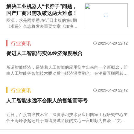
解决工业机器人“卡脖子”问题，
国产厂商只需攻破这两大难点！
图源：求是网据悉,在近日出版的第8期
《求是》杂志将发表重要文章《加快构
建新发展格局把握未来发展主动权》
行业资讯
2023-04-20 22:12
促进人工智能与实体经济深度融合
所谓智能经济，是随着人工智能的应用衍生出来的一个新概念，即
由人工智能等智能技术驱动后与经济深度融合、在消费互联网转向
产业互联网的背景下产生的新型经济形态。2019年3月份中央全面
深化改革委员会审议通过的《关于促进人工智能和实体经济深度融
行业资讯
2023-04-20 22:12
合的指导意见》指出，要构建数据驱动、人机协同、跨界融合、共
创分享的智能经济形态。这类经济形态在制造业、交通运输业、服
人工智能永远不会跟人的智能画等号
务业、商业等领域的场景化应用，创新了经济模式和业态，促进了
实体经济的转型升级和提质增效，还有助于土地、劳动力生产要素
近日，百度首席技术官、深度学习技术及应用国家工程研究中心主
紧缺以及成本上升等问题的解决，可以有效提升
任王海峰谈起还处于邀请测试阶段的文心一言时颇为自豪：“文心
一言完全是我们自主研发的，从2019年发布1.0版本到现在，‘文
心’已经发展成为一整套产业级知识增强大模型，包括自然语言处