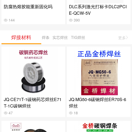
防腐热熔胶能重新固化吗
DLC系列激光打标卡DLC2PCI
E-QCW-5V
144
390
焊接材料
焊条
实芯焊丝
TIG焊丝
更多
JQ·CE71T-1碳钢药芯焊丝E71
JQ·MG50-6碳钢焊丝ER70S-6
T-1C碳钢焊丝
焊丝
47
18