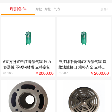
焊割备件
焊把
焊枪
气表
更多
6立方卧式申江牌储气罐 压力
申江牌不锈钢4立方储气罐 螺
容器罐 不锈钢材质 支持定制
纹法兰接口 规格齐全 支持定
制
2000.00
2000.00
￥
￥
166
207