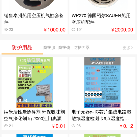
销售泰州船用空压机气缸套备
WP270 德国绍尔SAUER船用
件
空压机配件
1000.00
2000.00
￥
￥
23
191
防护用品
防护服
防护镜
防护面罩
更多
纳米活性炭除臭剂 环保吸味剂
电子元器件IC芯片集成电路湿
空气净化剂1g-2000江门惠源
敏纸湿度检测卡6点湿度指示
卡显示
0.01
0.12
￥
￥
21
26