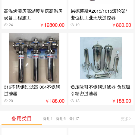
高温烤漆房高温喷塑房高温房
易德莱斯A2015/1015滚轮架/
设备工程施工
变位机工业无线遥控器
12800.00
860.00
￥
￥
24
19
316不锈钢过滤器 304不锈钢
负压吸引不锈钢过滤器 负压吸
过滤器
引精密过滤器
188.00
188.00
￥
￥
20
18
备用类目
备用1
备用6
备用7
更多