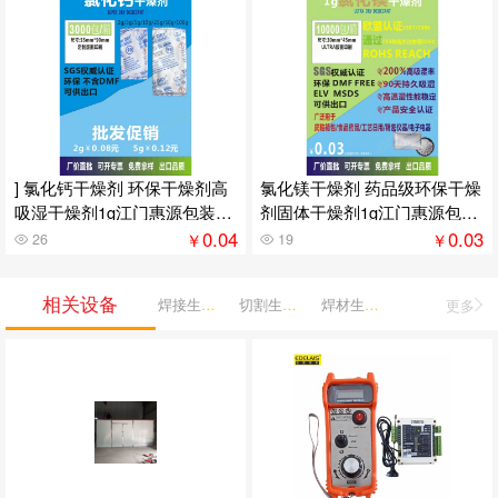
] 氯化钙干燥剂 环保干燥剂高
氯化镁干燥剂 药品级环保干燥
吸湿干燥剂1g江门惠源包装供
剂固体干燥剂1g江门惠源包装
应
供应
0.04
0.03
￥
￥
26
19
相关设备
焊接生产机械
切割生产机械
焊材生产机械
更多