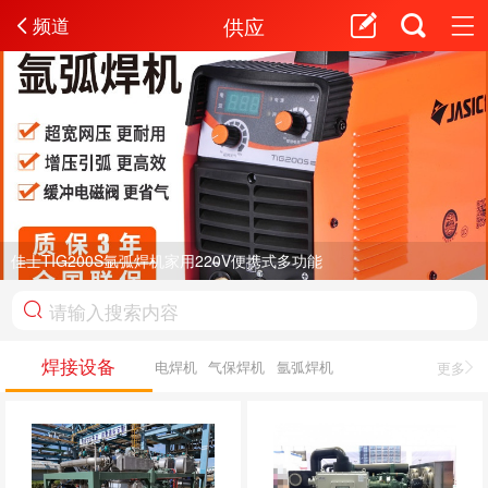
供应
频道
佳士TIG200S氩弧焊机家用220V便携式多功能
焊接设备
电焊机
气保焊机
氩弧焊机
更多