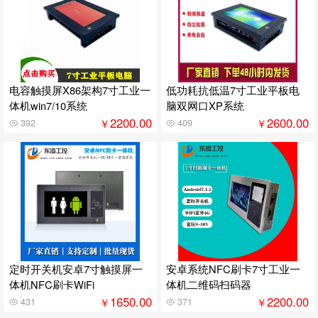
电容触摸屏X86架构7寸工业一
低功耗抗低温7寸工业平板电
体机win7/10系统
脑双网口XP系统
2200.00
2600.00
￥
￥
392
409
定时开关机安卓7寸触摸屏一
安卓系统NFC刷卡7寸工业一
体机NFC刷卡WiFi
体机二维码扫码器
1650.00
2200.00
￥
￥
431
371