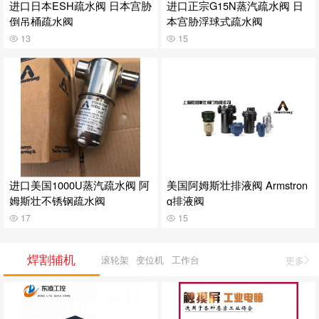
进口日本ESH疏水阀 日本宫胁
进口正宗G15N蒸汽疏水阀 日
倒吊桶疏水阀
本宫胁浮球式疏水阀
13
15
进口美国1000U蒸汽疏水阀 阿
美国阿姆斯壮排液阀 Armstron
姆斯壮不锈钢疏水阀
g排液阀
17
15
焊割辅机
滚轮架
变位机
工作台
更多